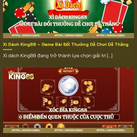
Để giúp các dân cược dễ dàng lựa chọn sản phẩm
phù hợp,
King88
đã thống kê các chỉ số quan trọng
của những sảnh cược hot nhất:
Loại hình
Tỷ lệ trả
Độ kịch
Thời gian
game
thưởng
tính
mỗi ván
Xì Dách King88 – Game Bài Đổi Thưởng Dễ Chơi Dễ Thắng
1 ăn 0.95
Baccarat
Rất cao
30 – 45 giây
Xì dách King88 đang trở thành lựa chọn giải trí [...]
(Banker)
Hệ số nhân lên
Bắn cá 3D
Cao
Liên tục
đến x1000
Cá độ bóng
Theo tỷ lệ kèo
Rất cao
90 phút
đá
thị trường
Thưởng Jackpot
Trung
Nổ hũ
5 – 10 giây
tỷ đồng
bình
Xổ số trực
Trung
Theo
1 ăn 99
tuyến
bình
giờ/ngày
Hướng dẫn các bước tham gia