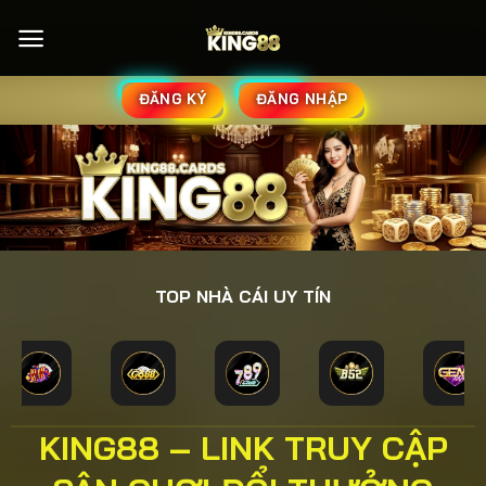
Bỏ
qua
nội
dung
ĐĂNG KÝ
ĐĂNG NHẬP
TOP NHÀ CÁI UY TÍN
KING88 – LINK TRUY CẬP