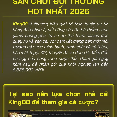
SÂN CHƠI ĐỔI THƯỞNG
HOT NHẤT 2026
King88
là thương hiệu giải trí trực tuyến uy tín
hàng đầu châu Á, nổi tiếng sở hữu hệ thống sảnh
game phong phú, từ cá độ thể thao, casino đến
quay hũ và săn cá. Với cam kết mang đến một môi
trường cá cược minh bạch, xanh chín và hệ thống
bảo mật tuyệt đối, King88 đã và đang là điểm đến
tin cậy của hàng triệu cược thủ. Tham gia ngay
hôm nay để nhận gói quà khởi nghiệp lên đến
8.888.000 VNĐ!
Tại sao nên lựa chọn nhà cái
King88 để tham gia cá cược?