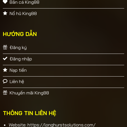
Bắn cá King88
các sảnh cược:
Nổ hũ King88
Gói quà chào mừng tân thủ: Ngay sau khi hoàn tất
đăng ký tài khoản và thực hiện lệnh nạp tiền đầu
tiên, thành viên mới tại
King88
sẽ có cơ hội nhận
HƯỚNG DẪN
thưởng lên đến 100% giá trị thẻ nạp. Đây là khoản
vốn khởi nghiệp lý tưởng để bạn khám phá các
Đăng ký
sảnh casino và bắn cá mà không lo về rủi ro.
Hoàn trả siêu tốc không giới hạn: Mỗi ván cược
Đăng nhập
của bet thủ đều sinh lời. Chúng tôi áp dụng chính
Nạp tiền
sách hoàn trả cực cao, từ 1.5% đến 3% tùy theo
sảnh chơi và cấp độ thành viên. Điều đặc biệt là
Liên hệ
tiền hoàn trả sẽ được cộng trực tiếp vào tài
khoản mỗi ngày mà không yêu cầu số vòng cược
Khuyến mãi King88
phức tạp.
Khuyến mãi nạp lại hàng tuần: Để tri ân khách
hàng thân thiết,
King88
triển khai chương trình
THÔNG TIN LIÊN HỆ
thưởng nạp lại vào các ngày cố định trong tuần
hoặc các dịp lễ lớn. Chỉ cần phát sinh giao dịch
Website: https://longhurstsolutions.com/