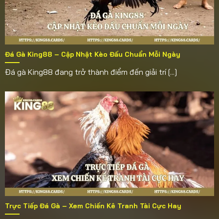
thống trò chơi phong phú, đáp ứng mọi sở thích của
các tín đồ cá cược:
Casino trực tuyến live casino
Đá Gà King88 – Cập Nhật Kèo Đấu Chuẩn Mỗi Ngày
Sảnh casino
là nơi hội tụ của những tựa game kinh
điển như Baccarat, Roulette, Sicbo và Rồng Hổ,
Xóc
Đá gà King88 đang trở thành điểm đến giải trí [...]
Đĩa
. Với sự góp mặt của các Dealer nóng bỏng và
hình ảnh livestream 4K sắc nét, cược thủ sẽ có cảm
giác như đang đứng giữa sòng bài Macau thực thụ.
Cá cược thể thao sôi động
King88
cập nhật hàng nghìn trận đấu mỗi ngày từ
các giải đấu lớn như Ngoại hạng Anh, Champions
League đến V-League. Tỷ lệ kèo nhà cái tại đây luôn
cạnh tranh, đi kèm với các bảng phân tích nhận định
chuyên sâu từ chuyên gia.
Nổ hũ và bắn cá đổi thưởng
Trực Tiếp Đá Gà – Xem Chiến Kê Tranh Tài Cực Hay