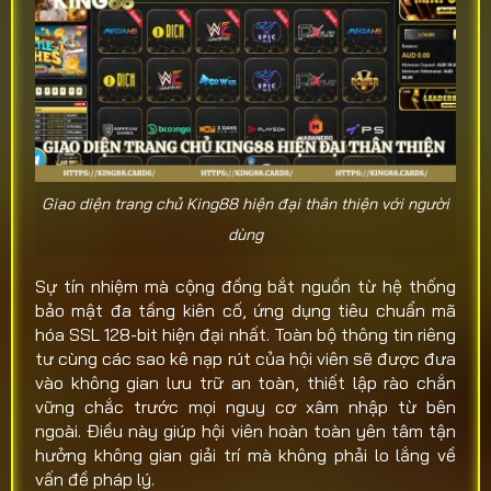
Giao diện trang chủ King88 hiện đại thân thiện với người
dùng
Sự tín nhiệm mà cộng đồng bắt nguồn từ hệ thống
bảo mật đa tầng kiên cố, ứng dụng tiêu chuẩn mã
hóa SSL 128-bit hiện đại nhất. Toàn bộ thông tin riêng
tư cùng các sao kê nạp rút của hội viên sẽ được đưa
vào không gian lưu trữ an toàn, thiết lập rào chắn
vững chắc trước mọi nguy cơ xâm nhập từ bên
ngoài. Điều này giúp hội viên hoàn toàn yên tâm tận
hưởng không gian giải trí mà không phải lo lắng về
vấn đề pháp lý.