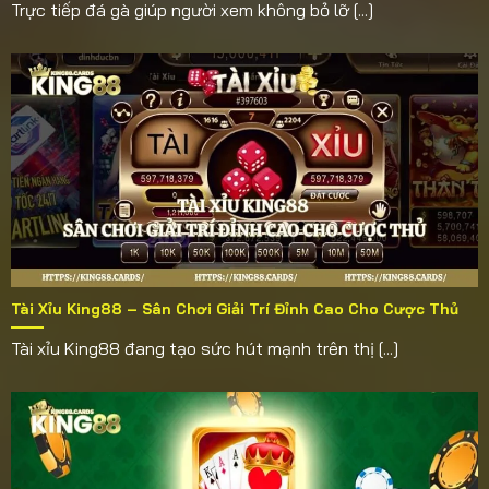
Trực tiếp đá gà giúp người xem không bỏ lỡ [...]
Nếu các tay cược thích sự giải trí nhẹ nhàng nhưng
có cơ hội trúng lớn, sảnh Nổ hũ và
Bắn cá King88
là lựa chọn hoàn hảo. Đồ họa 3D sống động cùng
quỹ Jackpot tích lũy hàng tỷ đồng đang chờ đón
những ngư thủ may mắn nhất.
Bảng so sánh các sảnh game nổi
bật tại hệ thống King88
Tài Xỉu King88 – Sân Chơi Giải Trí Đỉnh Cao Cho Cược Thủ
Tài xỉu King88 đang tạo sức hút mạnh trên thị [...]
Bảng so sánh chi tiết các sảnh game tại King88